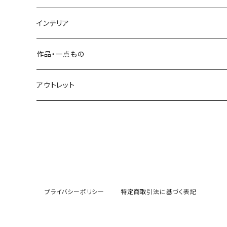
その他
石を抱く竹（ペーパーウェイト）
菜箸
インテリア
その他
楊枝
屑かご
作品・一点もの
脱衣かご
アウトレット
整理かご
その他
プライバシーポリシー
特定商取引法に基づく表記