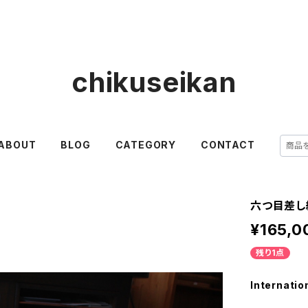
chikuseikan
ABOUT
BLOG
CATEGORY
CONTACT
六つ目差し
¥165,0
残り1点
Internatio