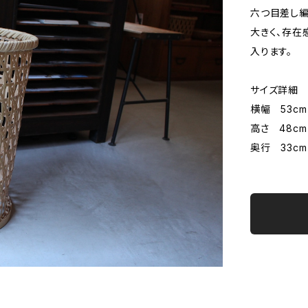
六つ目差し編
大きく、存在
入ります。
サイズ詳細
横幅 53cm
高さ 48cm
奥行 33cm