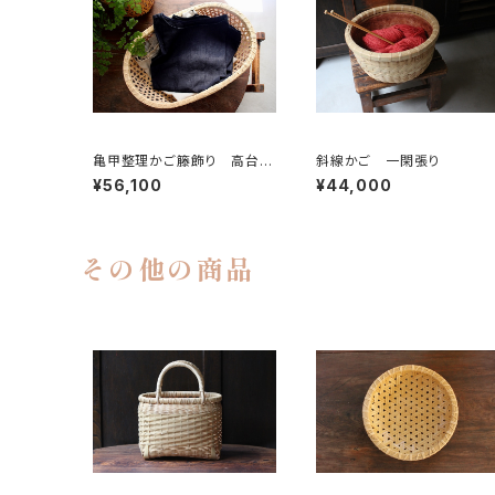
亀甲整理かご籐飾り 高台付
斜線かご 一閑張り
き
¥56,100
¥44,000
その他の商品