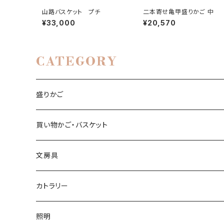
山路バスケット プチ
二本寄せ亀甲盛りかご 中
¥33,000
¥20,570
CATEGORY
盛りかご
亀甲編み
買い物かご・バスケット
小入れ麻の葉編み
縄目差し
文房具
網代編み
ござ目編み
竹ペン
カトラリー
透かし網代編み
バスケット
ペーパーナイフ
お箸
照明