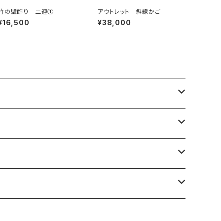
竹の壁飾り 二連①
アウトレット 斜線かご
¥16,500
¥38,000