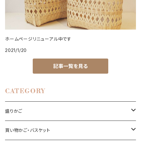
ホームページリニューアル中です
2021/1/20
記事一覧を見る
CATEGORY
盛りかご
亀甲編み
買い物かご・バスケット