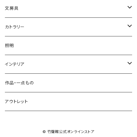
小入れ麻の葉編み
縄目差し
文房具
網代編み
ござ目編み
竹ペン
カトラリー
透かし網代編み
バスケット
ペーパーナイフ
お箸
照明
その他
石を抱く竹（ペーパーウェイト）
菜箸
インテリア
その他
楊枝
屑かご
作品・一点もの
脱衣かご
アウトレット
整理かご
© 竹聲館公式オンラインストア