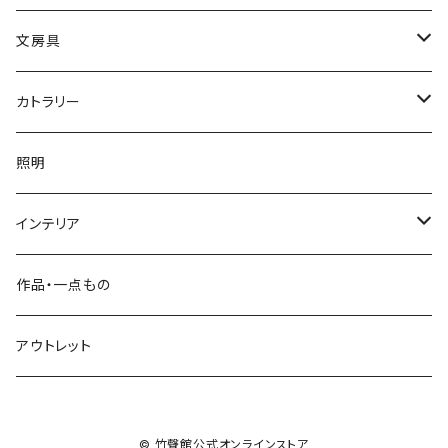
小入れ麻の葉編み
縄目差し
文房具
網代編み
ござ目編み
竹ペン
カトラリー
透かし網代編み
バスケット
ペーパーナイフ
お箸
照明
その他
石を抱く竹（ペーパーウェイト）
菜箸
インテリア
その他
楊枝
屑かご
作品・一点もの
脱衣かご
アウトレット
整理かご
© 竹聲館公式オンラインストア