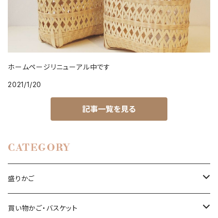
ホームページリニューアル中です
2021/1/20
記事一覧を見る
CATEGORY
盛りかご
亀甲編み
買い物かご・バスケット