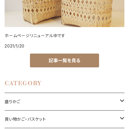
ホームページリニューアル中です
2021/1/20
記事一覧を見る
CATEGORY
盛りかご
亀甲編み
買い物かご・バスケット