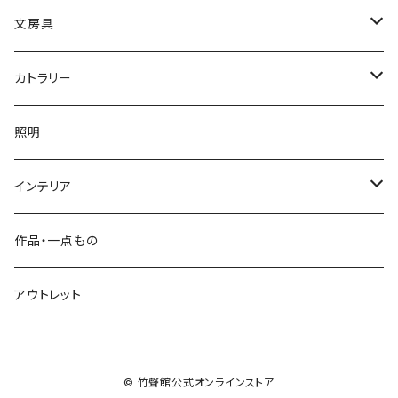
小入れ麻の葉編み
縄目差し
文房具
網代編み
ござ目編み
竹ペン
カトラリー
透かし網代編み
バスケット
ペーパーナイフ
お箸
照明
その他
石を抱く竹（ペーパーウェイト）
菜箸
インテリア
その他
楊枝
屑かご
作品・一点もの
脱衣かご
アウトレット
整理かご
© 竹聲館公式オンラインストア