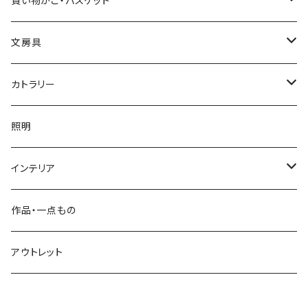
買い物かご・バスケット
小入れ麻の葉編み
縄目差し
文房具
網代編み
ござ目編み
竹ペン
カトラリー
透かし網代編み
バスケット
ペーパーナイフ
お箸
照明
その他
石を抱く竹（ペーパーウェイト）
菜箸
インテリア
その他
楊枝
屑かご
作品・一点もの
脱衣かご
アウトレット
整理かご