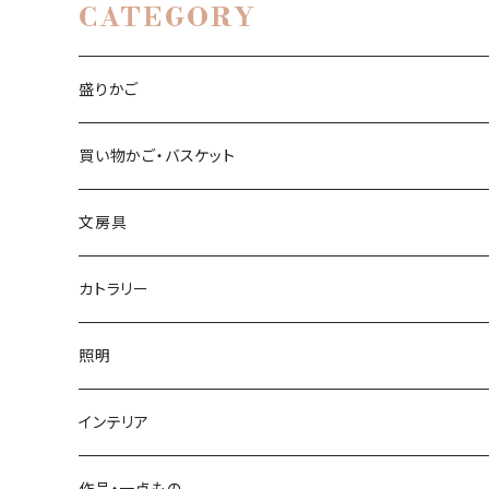
CATEGORY
盛りかご
亀甲編み
買い物かご・バスケット
小入れ麻の葉編み
縄目差し
文房具
網代編み
ござ目編み
竹ペン
カトラリー
透かし網代編み
バスケット
ペーパーナイフ
お箸
照明
その他
石を抱く竹（ペーパーウェイト）
菜箸
インテリア
その他
楊枝
屑かご
作品・一点もの