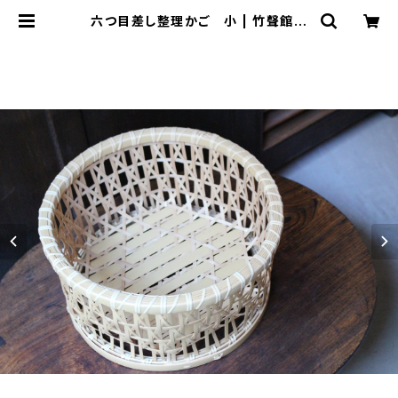
六つ目差し整理かご 小 | 竹聲館公
式オンラインストア