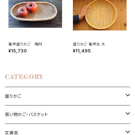
亀甲盛りかご 楕円
盛りかご 亀甲丸 大
¥15,730
¥11,495
CATEGORY
盛りかご
亀甲編み
買い物かご・バスケット
小入れ麻の葉編み
縄目差し
文房具