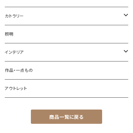
網代編み
ござ目編み
竹ペン
カトラリー
透かし網代編み
バスケット
ペーパーナイフ
お箸
照明
その他
石を抱く竹（ペーパーウェイト）
菜箸
インテリア
その他
楊枝
屑かご
作品・一点もの
脱衣かご
アウトレット
整理かご
商品一覧に戻る
その他