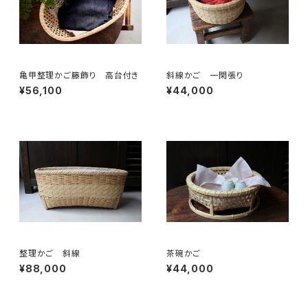
亀甲整理かご籐飾り 高台付き
斜線かご 一閑張り
¥56,100
¥44,000
整理かご 斜線
茶碗かご
¥88,000
¥44,000