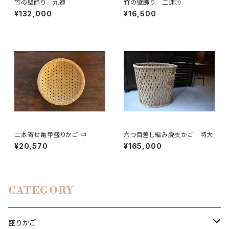
竹の壁飾り 九連
竹の壁飾り 二連①
¥132,000
¥16,500
二本寄せ亀甲盛りかご 中
六つ目差し編み脱衣かご 特大
¥20,570
¥165,000
CATEGORY
盛りかご