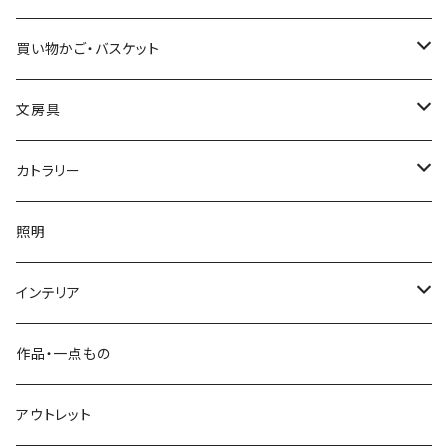
亀甲編み
買い物かご・バスケット
小入れ麻の葉編み
縄目差し
文房具
網代編み
ござ目編み
竹ペン
カトラリー
透かし網代編み
バスケット
ペーパーナイフ
お箸
照明
その他
石を抱く竹（ペーパーウェイト）
菜箸
インテリア
その他
楊枝
屑かご
作品・一点もの
脱衣かご
アウトレット