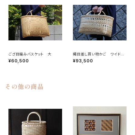
ござ目編みバスケット 大
縄目差し買い物かご ワイドサ
イズ
¥60,500
¥93,500
その他の商品