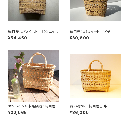
縄目差しバスケット ピクニック
縄目差しバスケット プチ
かご
¥54,450
¥30,800
オンライン＆本店限定！縄目差し
買い物かご 縄目差し 中
買い物かごSSサイズ
¥32,065
¥36,300