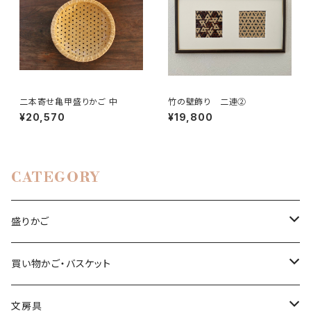
二本寄せ亀甲盛りかご 中
竹の壁飾り 二連②
¥20,570
¥19,800
CATEGORY
盛りかご
亀甲編み
買い物かご・バスケット
小入れ麻の葉編み
縄目差し
文房具