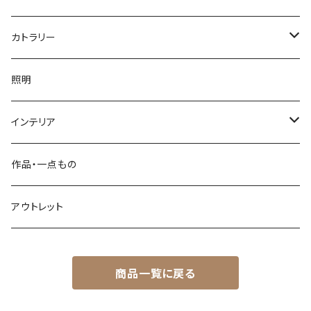
網代編み
ござ目編み
竹ペン
カトラリー
透かし網代編み
バスケット
ペーパーナイフ
お箸
照明
その他
石を抱く竹（ペーパーウェイト）
菜箸
インテリア
その他
楊枝
屑かご
作品・一点もの
脱衣かご
アウトレット
整理かご
商品一覧に戻る
その他