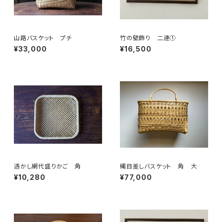
山路バスケット プチ
竹の壁飾り 二連①
¥33,000
¥16,500
透かし網代盛りかご 角
縄目差しバスケット 角 大
¥10,280
¥77,000