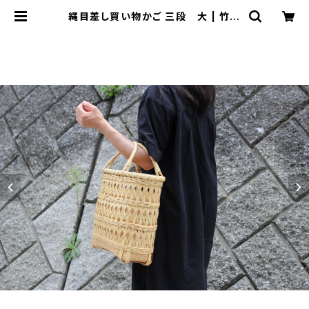
縄目差し買い物かご 三段 大 | 竹聲
館公式オンラインストア