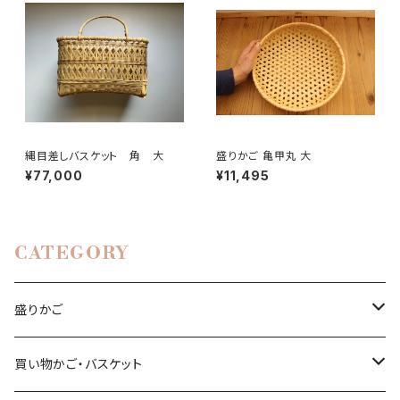
縄目差しバスケット 角 大
盛りかご 亀甲丸 大
¥77,000
¥11,495
CATEGORY
盛りかご
亀甲編み
買い物かご・バスケット