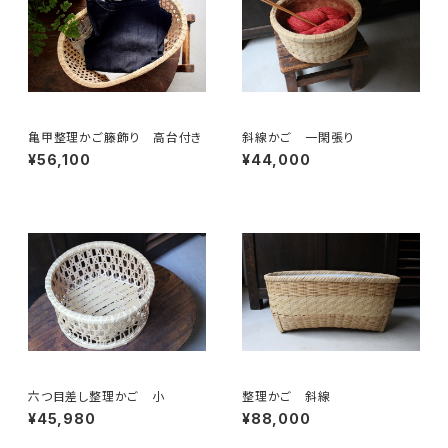
亀甲整理かご籐飾り 高台付き
斜線かご 一閑張り
¥56,100
¥44,000
六つ目差し整理かご 小
整理かご 斜線
¥45,980
¥88,000