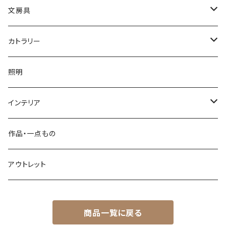
小入れ麻の葉編み
縄目差し
文房具
網代編み
ござ目編み
竹ペン
カトラリー
透かし網代編み
バスケット
ペーパーナイフ
お箸
照明
その他
石を抱く竹（ペーパーウェイト）
菜箸
インテリア
その他
楊枝
屑かご
作品・一点もの
脱衣かご
アウトレット
整理かご
商品一覧に戻る
その他